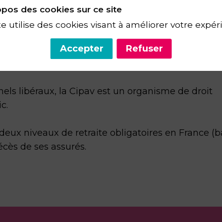
pos des cookies sur ce site
te utilise des cookies visant à améliorer votre expér
Accepter
Refuser
nels libéraux, la Cipav est un organisme de droit
c.
s deux niveaux de retraite obligatoires en France (
écès de ses assurés.