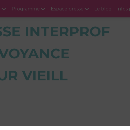
r
Programme
Espace presse
Le blog
Infos
SSE INTERPROF
VOYANCE
UR VIEILL