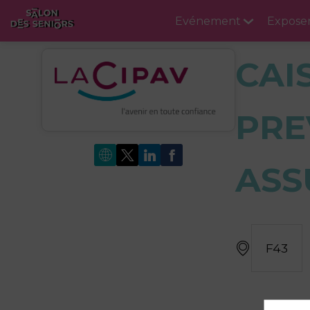
Evénement
Expose
CAI
PRE
ASS
F43