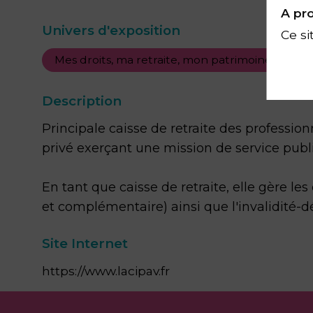
A pro
Univers d'exposition
Ce si
Mes droits, ma retraite, mon patrimoine
Description
Principale caisse de retraite des profession
privé exerçant une mission de service publi
En tant que caisse de retraite, elle gère le
et complémentaire) ainsi que l'invalidité-d
Site Internet
https://www.lacipav.fr