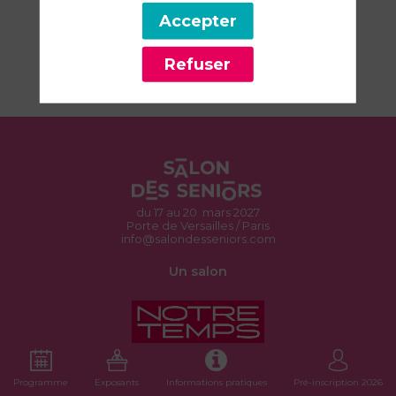
Univers
Accepter
d'exposition
Refuser
Ma santé
du 17 au 20 mars 2027
Porte de Versailles / Paris
info@salondesseniors.com
Un salon
Organisé par
Programme
Exposants
Informations pratiques
Pré-inscription 2026