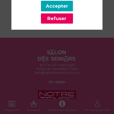
Accepter
Univers
d'exposition
Refuser
Mon bien-être, prendre soin de moi
du 17 au 20 mars 2027
Porte de Versailles / Paris
info@salondesseniors.com
Un salon
Programme
Exposants
Informations pratiques
Pré-inscription 2026
Organisé par