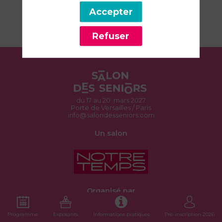
Accepter
Internet
https://www.weelife.fr/
Refuser
du 17 au 20 mars 2027
Porte de Versailles / Paris
info@salondesseniors.com
Un salon
Organisé par
Programme
Exposants
Informations pratiques
Pré-inscription 2026