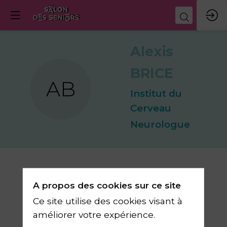
Alexis
BRICE
AB
Institut du
Cerveau
Neurologue
A propos des cookies sur ce site
Biographie
Ce site utilise des cookies visant à
Neurologue, ex-Directeur Général de
améliorer votre expérience.
l’Institut du Cerveau de 2012 à 2024,