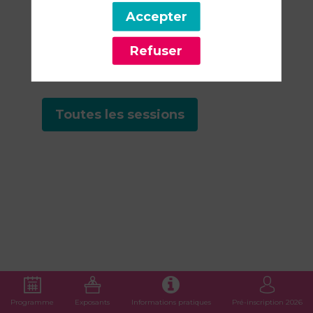
Accepter
Retrouvez la liste de toutes les
sessions présentées par ce
Refuser
speaker pour ne manquer
aucune de ses interventions.
Toutes les sessions
Programme
Exposants
Informations pratiques
Pré-inscription 2026