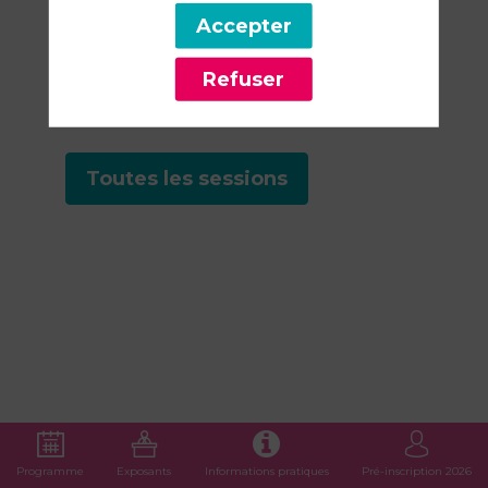
Accepter
Retrouvez la liste de toutes les
sessions présentées par ce
Refuser
speaker pour ne manquer
aucune de ses interventions.
Toutes les sessions
Programme
Exposants
Informations pratiques
Pré-inscription 2026