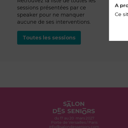
Retrouvez la liste de toutes les
A pro
sessions présentées par ce
Ce si
speaker pour ne manquer
aucune de ses interventions.
Toutes les sessions
du 17 au 20 mars 2027
Porte de Versailles / Paris
info@salondesseniors.com