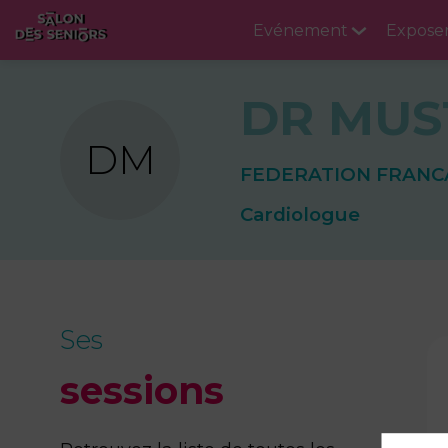
Evénement
Expose
DR
MUS
DM
FEDERATION FRANCA
Cardiologue
Ses
sessions