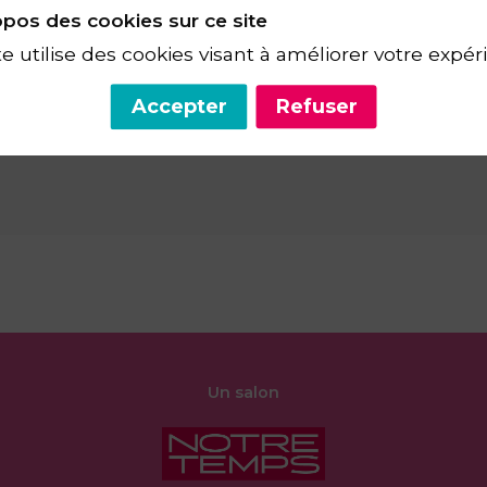
active, la qualité de vie et l’autonomie. Pratiquer une activit
pos des cookies sur ce site
te utilise des cookies visant à améliorer votre expér
Accepter
Refuser
DR
MUSTAFIC
(
FEDERATION FRANCAISE DE CARDIOLOGIE
,
Ca
Un salon