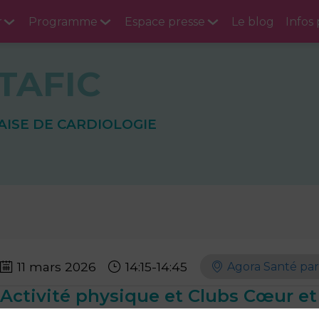
r
Programme
Espace presse
Le blog
Infos
TAFIC
ISE DE CARDIOLOGIE
11 mars 2026
14:15
-
14:45
Agora Santé pa
Activité physique et Clubs Cœur et
À tout âge, une activité physique régulière peut améliorer