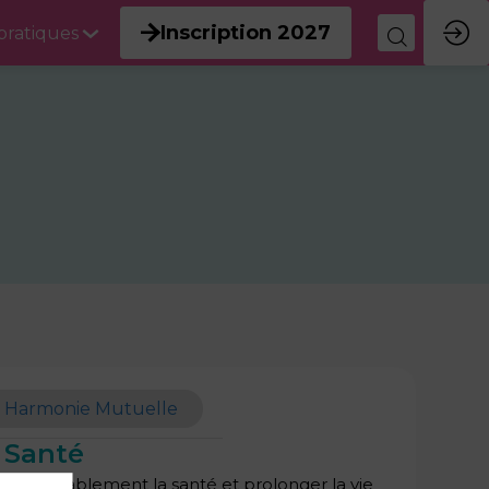
Inscription 2027
 pratiques
r Harmonie Mutuelle
 Santé
 considérablement la santé et prolonger la vie