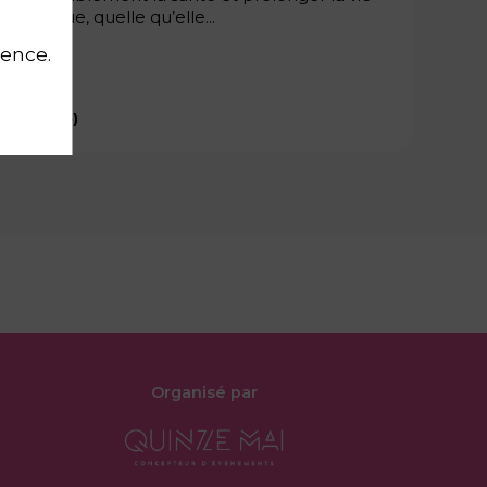
é physique, quelle qu’elle...
ience.
rdiologue
)
Organisé par