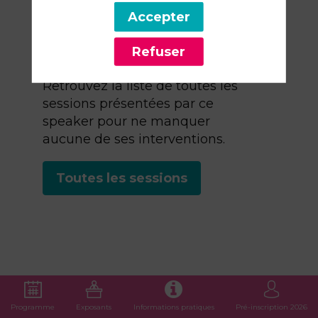
Ses
Accepter
sessions
Refuser
Retrouvez la liste de toutes les
sessions présentées par ce
speaker pour ne manquer
aucune de ses interventions.
Toutes les sessions
Programme
Exposants
Informations pratiques
Pré-inscription 2026