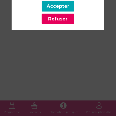
-
Accepter
17:15
Refuser
Le
Studio
Programme
Exposants
Informations pratiques
Pré-inscription 2026