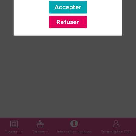
Accepter
11
mars
Refuser
2026
—
12:45
-
13:15
Espace
Numérique
par
Orange
Programme
Exposants
Informations pratiques
Pré-inscription 2026