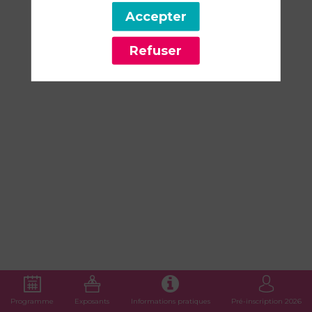
Accepter
14
mars
Refuser
2026
—
14:15
-
14:45
Espace
Numérique
par
Orange
Programme
Exposants
Informations pratiques
Pré-inscription 2026