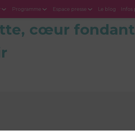
r
Programme
Espace presse
Le blog
Infos
ette, cœur fondant
r