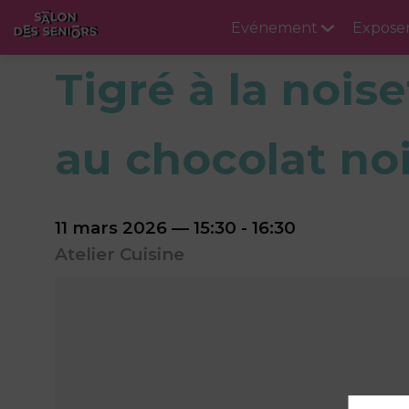
Evénement
Expose
Tigré à la nois
au chocolat noi
11 mars 2026
—
15:30
-
16:30
Atelier Cuisine