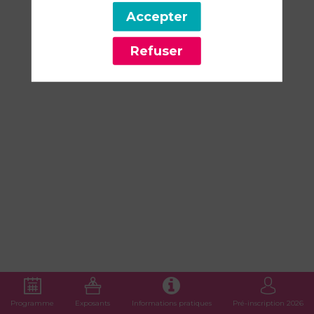
ICOPE
Accepter
Refuser
!
13
mars
2026
—
15:45
-
16:15
Agora
Santé
Programme
Exposants
Informations pratiques
Pré-inscription 2026
par