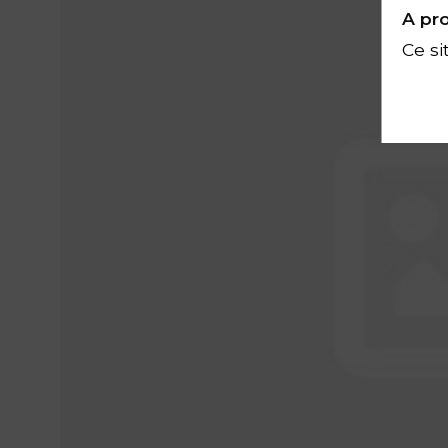
A pro
Ce si