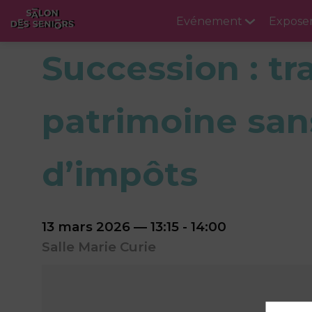
Evénement
Expose
Succession : t
patrimoine san
d’impôts
13 mars 2026
—
13:15
-
14:00
Salle Marie Curie