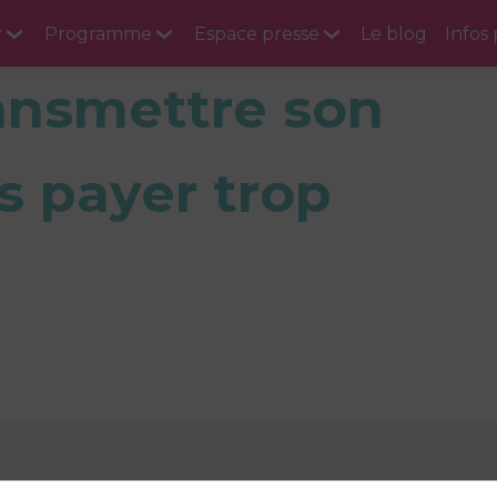
r
Programme
Espace presse
Le blog
Infos
ransmettre son
s payer trop