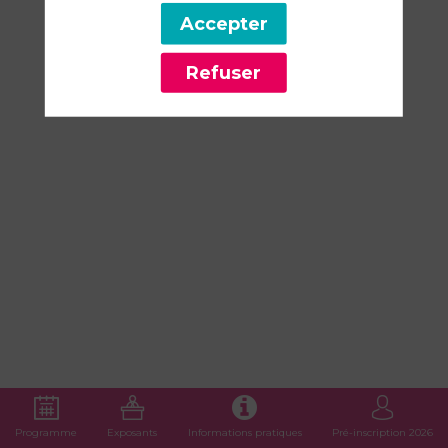
–
Accepter
Refuser
La
troupe
à
Roger
du
Programme
Exposants
Informations pratiques
Pré-inscription 2026