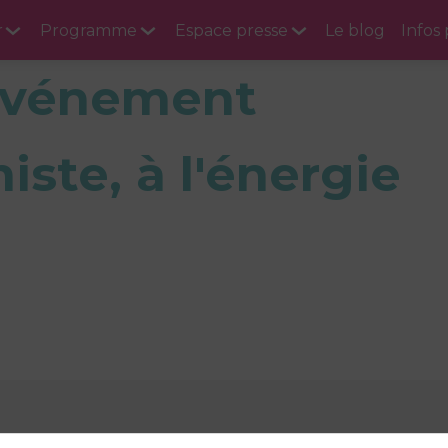
r
Programme
Espace presse
Le blog
Infos
 événement
iste, à l'énergie