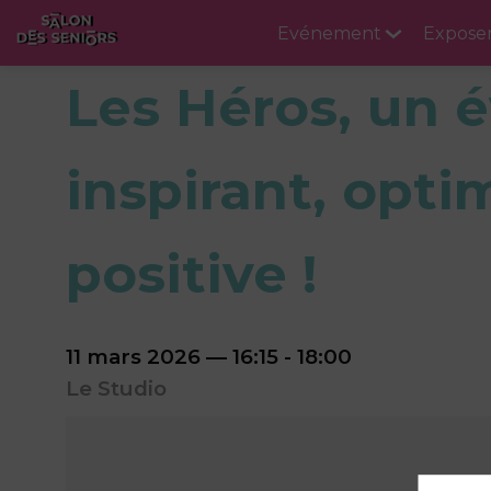
Evénement
Expose
Les Héros, un
inspirant, optim
positive !
11 mars 2026
—
16:15
-
18:00
Le Studio