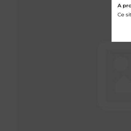
A pro
Ce si